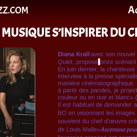
Ac
ZZ.COM
LA MUSIQUE S’INSPIRER DU C
Diana Krall
avec son nouvel
Quiet
, propose
onze scénarii
En juin dernier, la chanteus
interview à la presse spécia
manière
cinématographique.
à partir des paroles, je proje
couleur ou en noir et blanc» (
Il est habituel de demander
BO en visionnant les images 
souvient du chef d’œuvre crée
Ascenseur pour
de Louis Malle
«