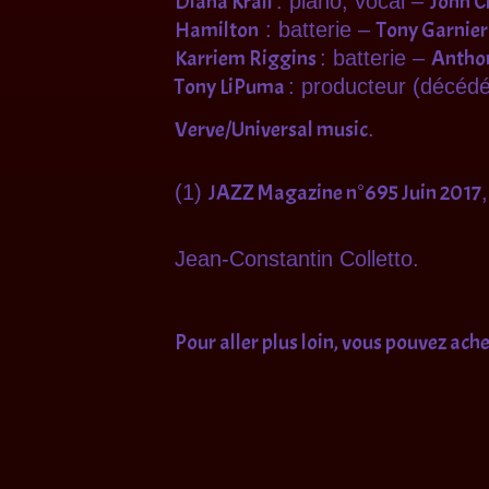
Diana Krall
John C
: piano, vocal –
Hamilton
Tony Garnie
: batterie –
Karriem Riggins
Antho
: batterie –
Tony LiPuma
: producteur (décédé
Verve/Universal music
.
JAZZ Magazine n°695 Juin 2017
(1)
Jean-Constantin Colletto.
Pour aller plus loin, vous pouvez ac