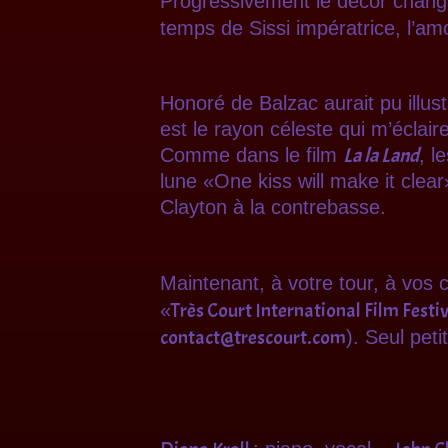
Progressivement le décor chang
temps de Sissi impératrice, l’am
Honoré de Balzac aurait pu illus
est le rayon céleste qui m’éclair
La la Land
Comme dans le film
, l
lune «One kiss will make it clea
Clayton à la contrebasse.
Maintenant, à votre tour, à vos 
Très Court International Film Festi
«
contact@trescourt.com
). Seul peti