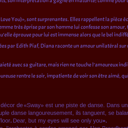
ts, son interprétation a gagné en maturité; comme pour u
I Love You)», sont surprenantes. Elles rappellent la pièce 
femme très éprise par son homme lui confesse son amour, ta
’elle éprouve pour lui est immense alors que le bel indiff
ées par Edith Piaf, Diana raconte un amour unilatéral sur
aieté avec sa guitare, mais rien ne touche l’amoureux indi
oureuse rentre le soir, impatiente de voir son être aimé, qui
e décor de
«Sway»
est une piste de danse. Dans un
ouple danse langoureusement, ils tanguent, se bala
loor
.
Dear, but my eyes will see only you
».