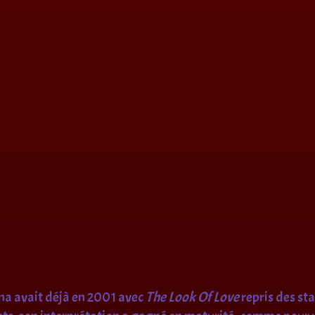
na avait déjà en 2001 avec
The Look Of Love
repris des st