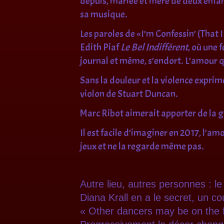
depuis, mariée et mère de deux enfan
sa musique.
Les paroles de «I’m Confessin’ (That 
Edith Piaf
Le Bel Indifférent
, où une 
journal et même, s’endort. L’amour qu
Sans la douleur et la violence exprim
violon de Stuart Duncan.
Marc Ribot aimerait apporter de la g
Il est facile d’imaginer en 2017, l’am
jeux et ne la regarde même pas.
Autre lieu, autres personnes : l
Diana Krall en a le secret, un c
«
Other dancers may be on the f