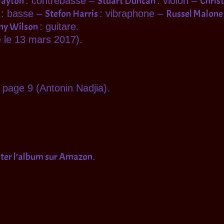
layton
Stuart Duncan
Chris
: contrebasse –
: violon –
r
Stefon Harris
Russel Malone
: basse –
: vibraphone –
ny Wilson
: guitare.
 le 13 mars 2017).
, page 9 (Antonin Nadjia).
heter l’album sur Amazon
.