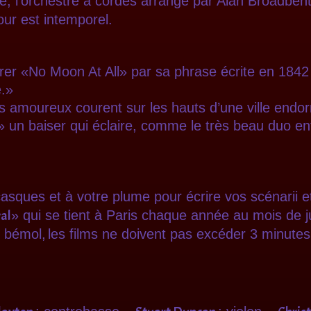
e, l’orchestre à cordes arrangé par Alan Broadbe
our est intemporel.
trer «No Moon At All» par sa phrase écrite en 1842 
e.»
es amoureux courent sur les hauts d’une ville endo
r» un baiser qui éclaire, comme le très beau duo e
casques et à votre plume pour écrire vos scénarii et
val
» qui se tient à Paris chaque année au mois de 
t bémol,
les films ne doivent pas excéder 3 minutes