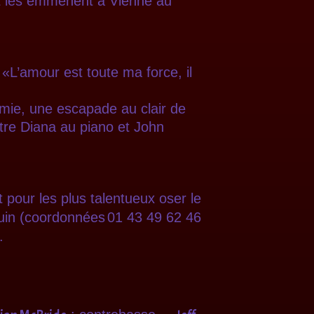
nt les emmènent à Vienne au
«L’amour est toute ma force, il
rmie, une escapade au clair de
ntre Diana au piano et John
 pour les plus talentueux oser le
juin (coordonnées
01 43 49 62 46
.