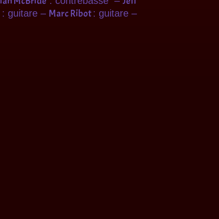
tian McBride
Jeff
: contrebasse –
Marc Ribot
: guitare –
: guitare –