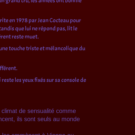
n grand cru, les années ont bonifié
écrite en 1978 par Jean Cocteau pour
ndis que lui ne répond pas, lit le
érent reste muet.
 une touche triste et mélancolique du
fférent.
 reste les yeux fixés sur sa console de
 climat de sensualité comme
ncent, ils sont seuls au monde