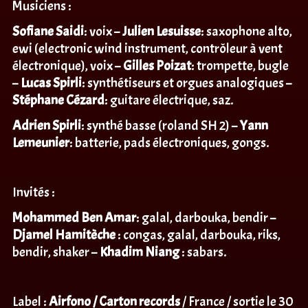
Musiciens :
Sofiane Saidi
: voix –
Julien Lesuisse
: saxophone alto,
ewi (electronic wind instrument, contrôleur à vent
électronique), voix –
Gilles Poizat
: trompette, bugle
–
Lucas Spirli
: synthétiseurs et orgues analogiques –
Stéphane Cézard
: guitare électrique, saz.
Adrien Spirli
: synthé basse (roland SH 2) –
Yann
Lemeunier
: batterie, pads électroniques, gongs.
Invités :
Mohammed Ben Amar
: galal, darbouka, bendir –
Djamel Hamitèche
: congas, galal, darbouka, riks,
bendir, shaker –
Khadim Niang
: sabars.
Label :
Airfono / Carton records
/ France / sortie le 30