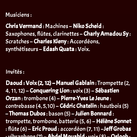
Musiciens :
Chris Vermand
: Machines –
Niko Scheid
:
Saxophones, flûtes, clarinettes –
Charly Amadou Sy
:
Scratches –
Charles Kieny
: Accordéons,
synthétiseurs –
Edash Quata
: Voix.
Invités :
Daoud : Voix (2, 12) – Manuel Gablain
: Trompette (2,
4, 11, 12) –
Conquering Lion
: voix (3) –
Sébastien
Orzan
: trombone (4) –
Pierre-Yves Le Jeune
:
contrebasse (4, 5,10) –
Cédric Chatelin
: hautbois (5)
–
Thomas Dubos
: bason (5) –
Julien Bonnard
:
trompette, trombone, batterie (5, 6) –
Hélène Sonnet
: flûte (6) –
Eric Proud
: accordéon (7, 11) –
Jeff Grobas
: vibraphone (7) –
Abdel Mouahid
: voix (8) –
Osloob
: