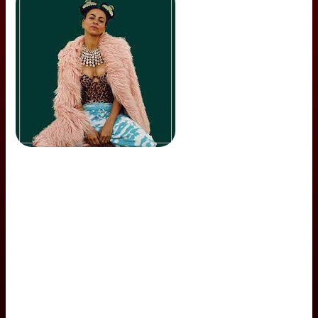
LOTUS GLOW PAR ADIS OASIS.
Laisser un commentaire
/
Funk
,
Uncategorized
/ Par
jeanconstantin.colletto@gmail.com
« Lotus Glow » une illumination de l’industrie musicale par Adi Oasis
Son single « Whisper My Name » a été présenté dans un superbe
premier album de COLORS début 2021, et elle a reçu les éloges de la
presse, notamment de Vogue à Rolling Stone, Wonderland, Line of
Best Fit, Afropunk et bien d’ d’autres. . Aujourd’hui, l’artiste …